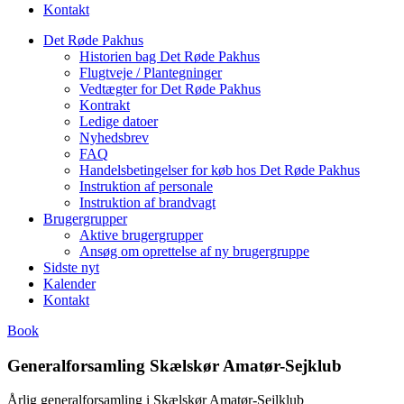
Kontakt
Det Røde Pakhus
Historien bag Det Røde Pakhus
Flugtveje / Plantegninger
Vedtægter for Det Røde Pakhus
Kontrakt
Ledige datoer
Nyhedsbrev
FAQ
Handelsbetingelser for køb hos Det Røde Pakhus
Instruktion af personale
Instruktion af brandvagt
Brugergrupper
Aktive brugergrupper
Ansøg om oprettelse af ny brugergruppe
Sidste nyt
Kalender
Kontakt
Book
Generalforsamling Skælskør Amatør-Sejklub
Årlig generalforsamling i Skælskør Amatør-Sejlklub