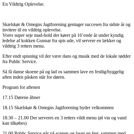
En Vildtrig Oplevelse.
Skælskør & Omegns Jagtforening gentager succesen fra sidste år og
invitere til en vildtrig oplevelse.
Vores super seje mad-hold der kører på 16’ende år under kyndig
ledelse af kokken Gunnar fra spis ude, vil servere en lækker og
vildtrig 3 retters menu.
Efter endt spisning vil der være dans og musik med de lokale rødder
fra Public Service.
Så få danse skoene på og lad os sammen lave en festlig/hyggelig
aften inden påsken står for døren.
Program for aftenen
17.15 Dørene åbner
18.15 Skælskør & Omegns Jagtforening byder velkommen
18.30 – 21.00 Der serveres en 3 retters vildt menu (øl vin og vand
kan tilkøbes)
21.00 Poblic Service går på scenen og laver en fest, sammen med