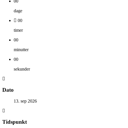
00
dage
00
timer
00
minutter
00
sekunder
Dato
13. sep 2026
Tidspunkt